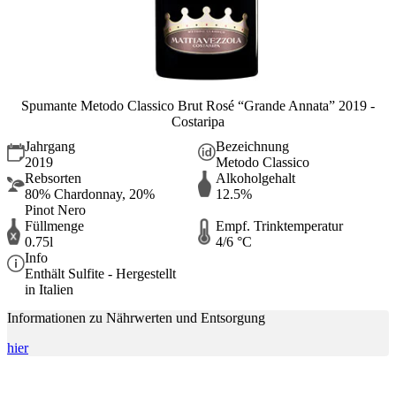
Spumante Metodo Classico Brut Rosé “Grande Annata” 2019 -
Costaripa
Jahrgang
Bezeichnung
2019
Metodo Classico
Rebsorten
Alkoholgehalt
80% Chardonnay, 20%
12.5%
Pinot Nero
Füllmenge
Empf. Trinktemperatur
0.75l
4/6 °C
Info
Enthält Sulfite - Hergestellt
in Italien
Informationen zu Nährwerten und Entsorgung
hier