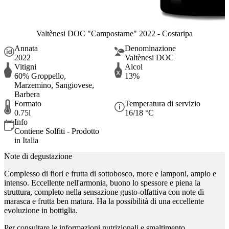
Valtènesi DOC "Campostarne" 2022 - Costaripa
Annata
Denominazione
2022
Valtènesi DOC
Vitigni
Alcol
60% Groppello,
13%
Marzemino, Sangiovese,
Barbera
Formato
Temperatura di servizio
0.75l
16/18 °C
Info
Contiene Solfiti - Prodotto
in Italia
Note di degustazione
Complesso di fiori e frutta di sottobosco, more e lamponi, ampio e
intenso. Eccellente nell'armonia, buono lo spessore e piena la
struttura, completo nella sensazione gusto-olfattiva con note di
marasca e frutta ben matura. Ha la possibilità di una eccellente
evoluzione in bottiglia.
Per consultare le informazioni nutrizionali e smaltimento