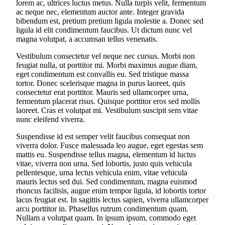
lorem ac, ultrices luctus metus. Nulla turpis velit, fermentum
ac neque nec, elementum auctor ante. Integer gravida
bibendum est, pretium pretium ligula molestie a. Donec sed
ligula id elit condimentum faucibus. Ut dictum nunc vel
magna volutpat, a accumsan tellus venenatis.
Vestibulum consectetur vel neque nec cursus. Morbi non
feugiat nulla, ut porttitor mi. Morbi maximus augue diam,
eget condimentum est convallis eu. Sed tristique massa
tortor. Donec scelerisque magna in purus laoreet, quis
consectetur erat porttitor. Mauris sed ullamcorper urna,
fermentum placerat risus. Quisque porttitor eros sed mollis
laoreet. Cras et volutpat mi. Vestibulum suscipit sem vitae
nunc eleifend viverra.
Suspendisse id est semper velit faucibus consequat non
viverra dolor. Fusce malesuada leo augue, eget egestas sem
mattis eu. Suspendisse tellus magna, elementum id luctus
vitae, viverra non urna. Sed lobortis, justo quis vehicula
pellentesque, urna lectus vehicula enim, vitae vehicula
mauris lectus sed dui. Sed condimentum, magna euismod
rhoncus facilisis, augue enim tempor ligula, id lobortis tortor
lacus feugiat est. In sagittis lectus sapien, viverra ullamcorper
arcu porttitor in. Phasellus rutrum condimentum quam.
Nullam a volutpat quam. In ipsum ipsum, commodo eget