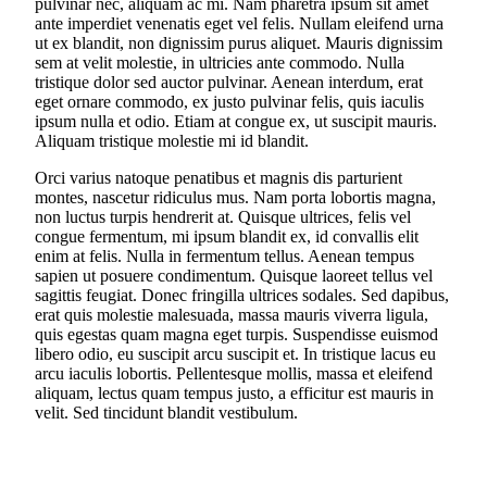
pulvinar nec, aliquam ac mi. Nam pharetra ipsum sit amet
ante imperdiet venenatis eget vel felis. Nullam eleifend urna
ut ex blandit, non dignissim purus aliquet. Mauris dignissim
sem at velit molestie, in ultricies ante commodo. Nulla
tristique dolor sed auctor pulvinar. Aenean interdum, erat
eget ornare commodo, ex justo pulvinar felis, quis iaculis
ipsum nulla et odio. Etiam at congue ex, ut suscipit mauris.
Aliquam tristique molestie mi id blandit.
Orci varius natoque penatibus et magnis dis parturient
montes, nascetur ridiculus mus. Nam porta lobortis magna,
non luctus turpis hendrerit at. Quisque ultrices, felis vel
congue fermentum, mi ipsum blandit ex, id convallis elit
enim at felis. Nulla in fermentum tellus. Aenean tempus
sapien ut posuere condimentum. Quisque laoreet tellus vel
sagittis feugiat. Donec fringilla ultrices sodales. Sed dapibus,
erat quis molestie malesuada, massa mauris viverra ligula,
quis egestas quam magna eget turpis. Suspendisse euismod
libero odio, eu suscipit arcu suscipit et. In tristique lacus eu
arcu iaculis lobortis. Pellentesque mollis, massa et eleifend
aliquam, lectus quam tempus justo, a efficitur est mauris in
velit. Sed tincidunt blandit vestibulum.