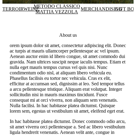
METODO CLASSICO
TERROIRWEINE
MERCHANDISING
GIFT BO
MATTIA VEZZOLA
About us
orem ipsum dolor sit amet, consectetur adipiscing elit. Donec
ac turpis at mauris ullamcorper pellentesque ac vel ipsum.
Aenean auctor enim id libero congue, sit amet commodo dui
gravida. Nam ultrices suscipit neque iaculis tempus. Etiam et
nulla eget mauris tempus cursus vel quis nisi. Nunc
condimentum odio nisl, at aliquam libero vehicula eu.
Phasellus facilisis eu tortor nec vehicula. Cras ex elit,
efficitur at accumsan sed, dignissim at leo. Sed tempor tellus
a arcu pellentesque tristique. Aliquam erat volutpat. Integer
sollicitudin nisi in mauris maximus tincidunt. Fusce
consequat mi at orci viverra, non aliquam sem venenatis.
Nulla facilisi. In hac habitasse platea dictumst. Quisque
lorem sem, egestas ut vestibulum sit amet, eleifend eget erat.
In hac habitasse platea dictumst. Donec commodo odio arcu,
sit amet viverra orci pellentesque a. Sed ac libero vestibulum
ligula hendrerit venenatis. Aenean velit ante, congue in