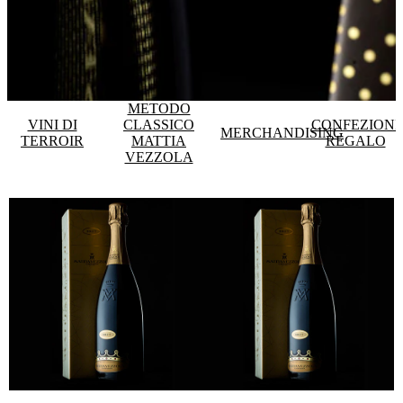
METODO
VINI DI
CLASSICO
CONFEZIONI
MERCHANDISING
TERROIR
MATTIA
REGALO
VEZZOLA