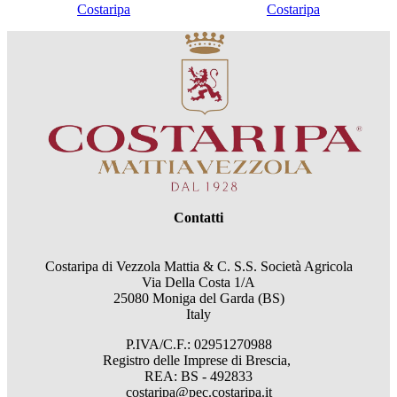
Costaripa
Costaripa
Contatti
Costaripa di Vezzola Mattia & C. S.S. Società Agricola
Via Della Costa 1/A
25080 Moniga del Garda (BS)
Italy
P.IVA/C.F.: 02951270988
Registro delle Imprese di Brescia,
REA: BS - 492833
costaripa@pec.costaripa.it