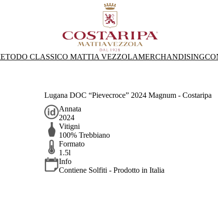
ETODO CLASSICO MATTIA VEZZOLA
MERCHANDISING
CO
Lugana DOC “Pievecroce” 2024 Magnum - Costaripa
Annata
2024
Vitigni
100% Trebbiano
Formato
1.5l
Info
Contiene Solfiti - Prodotto in Italia