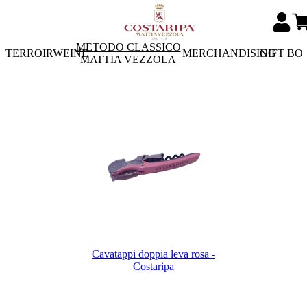
METODO CLASSICO
TERROIRWEINE
MERCHANDISING
GIFT BO
MATTIA VEZZOLA
Cavatappi doppia leva rosa -
Costaripa