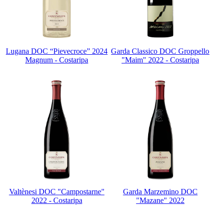
Lugana DOC “Pievecroce” 2024
Garda Classico DOC Groppello
Magnum - Costaripa
"Maim" 2022 - Costaripa
Valtènesi DOC "Campostarne"
Garda Marzemino DOC
2022 - Costaripa
"Mazane" 2022