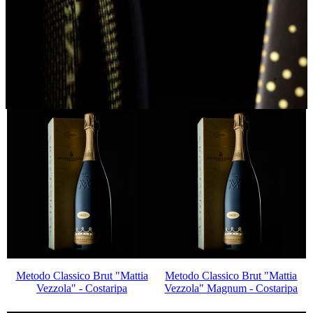
GIFT BOX
Metodo Classico Brut "Mattia
Metodo Classico Brut "Mattia
Vezzola" - Costaripa
Vezzola" Magnum - Costaripa