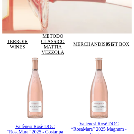
METODO
TERROIR
CLASSICO
MERCHANDISING
GIFT BOX
WINES
MATTIA
VEZZOLA
Valtènesi Rosè DOC
Valtènesi Rosè DOC
“RosaMara” 2025 Magnum -
“RosaMara” 2025 - Costaripa