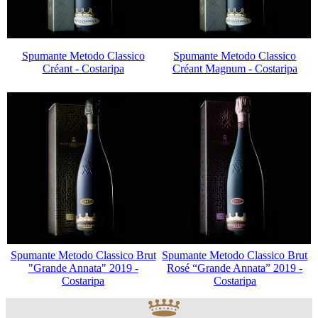
Spumante Metodo Classico
Spumante Metodo Classico
Créant - Costaripa
Créant Magnum - Costaripa
Spumante Metodo Classico Brut
Spumante Metodo Classico Brut
"Grande Annata" 2019 -
Rosé “Grande Annata” 2019 -
Costaripa
Costaripa