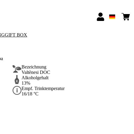
NG
GIFT BOX
pa
Bezeichnung
Valtènesi DOC
Alkoholgehalt
13%
Empf. Trinktemperatur
16/18 °C