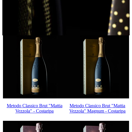
GIFT BOX
Metodo Classico Brut "Mattia
Metodo Classico Brut "Mattia
Vezzola" - Costaripa
Vezzola" Magnum - Costaripa