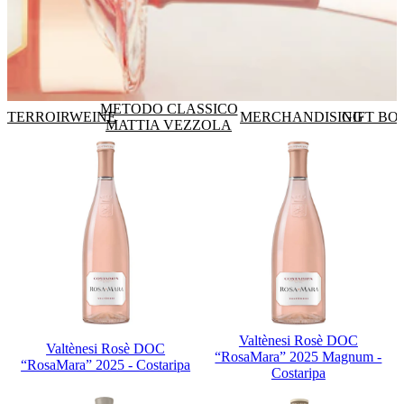
METODO CLASSICO
TERROIRWEINE
MERCHANDISING
GIFT BO
MATTIA VEZZOLA
Valtènesi Rosè DOC
Valtènesi Rosè DOC
“RosaMara” 2025 Magnum -
“RosaMara” 2025 - Costaripa
Costaripa