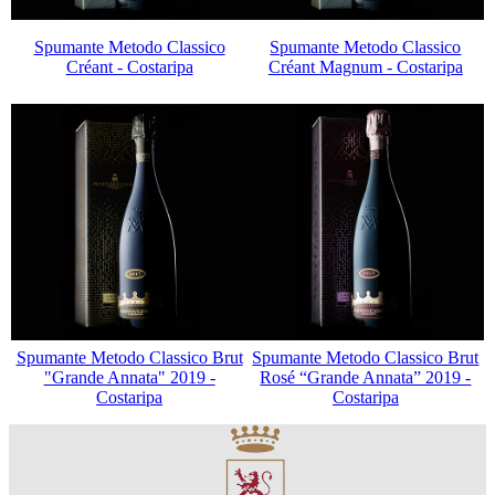
Spumante Metodo Classico
Spumante Metodo Classico
Créant - Costaripa
Créant Magnum - Costaripa
Spumante Metodo Classico Brut
Spumante Metodo Classico Brut
"Grande Annata" 2019 -
Rosé “Grande Annata” 2019 -
Costaripa
Costaripa