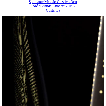
Spumante Metodo Classico Brut
Rosé “Grande Annata” 2019 -
Costaripa