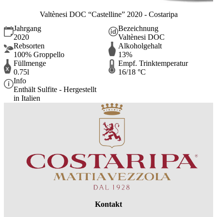
Valtènesi DOC “Castelline” 2020 - Costaripa
Jahrgang
Bezeichnung
2020
Valtènesi DOC
Rebsorten
Alkoholgehalt
100% Groppello
13%
Füllmenge
Empf. Trinktemperatur
0.75l
16/18 °C
Info
Enthält Sulfite - Hergestellt
in Italien
Kontakt