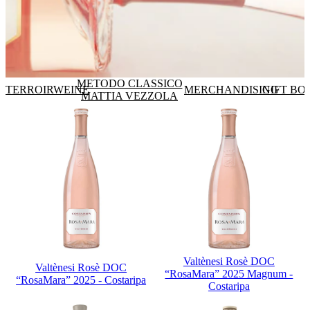
METODO CLASSICO
TERROIRWEINE
MERCHANDISING
GIFT BO
MATTIA VEZZOLA
Valtènesi Rosè DOC
Valtènesi Rosè DOC
“RosaMara” 2025 Magnum -
“RosaMara” 2025 - Costaripa
Costaripa