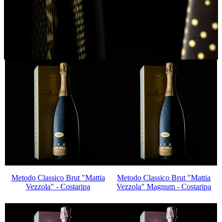
GIFT BOX
Metodo Classico Brut "Mattia
Metodo Classico Brut "Mattia
Vezzola" - Costaripa
Vezzola" Magnum - Costaripa