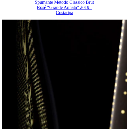
Spumante Metodo Classico Brut
Rosé “Grande Annata” 2019 -
Costaripa