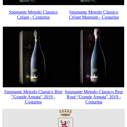
Spumante Metodo Classico
Spumante Metodo Classico
Créant - Costaripa
Créant Magnum - Costaripa
Spumante Metodo Classico Brut
Spumante Metodo Classico Brut
"Grande Annata" 2019 -
Rosé “Grande Annata” 2019 -
Costaripa
Costaripa