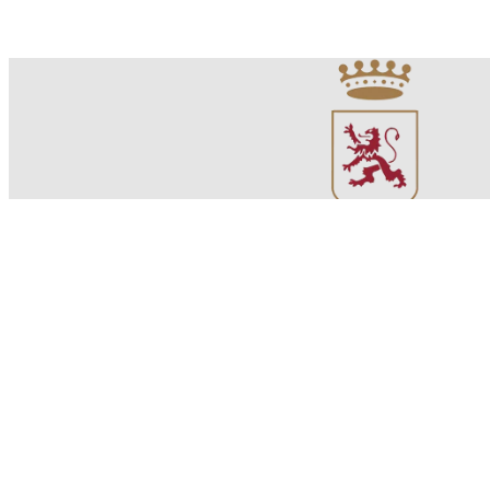
Kontakt
Costaripa di Vezzola Mattia & C. S.S. Società Agricola
Via Della Costa 1/A
25080 Moniga del Garda (BS)